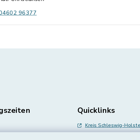
04602 96377
gszeiten
Quicklinks
Kreis Schleswig-Holste
en
Abfallwirtschaft