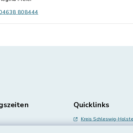
04638 808444
gszeiten
Quicklinks
Kreis Schleswig-Holste
en
Abfallwirtschaft