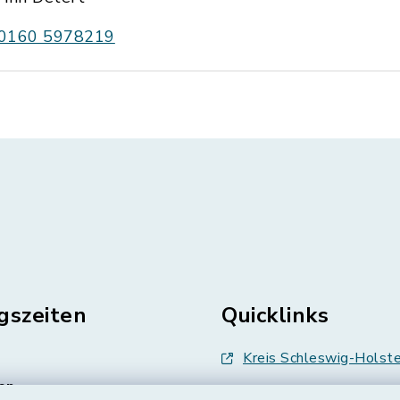
0160 5978219
gszeiten
Quicklinks
Kreis Schleswig-Holste
en
Abfallwirtschaft