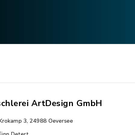
schlerei ArtDesign GmbH
Krokamp 3, 24988 Oeversee
Finn Detert