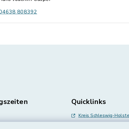
04638 808392
gszeiten
Quicklinks
Kreis Schleswig-Holste
en
Abfallwirtschaft