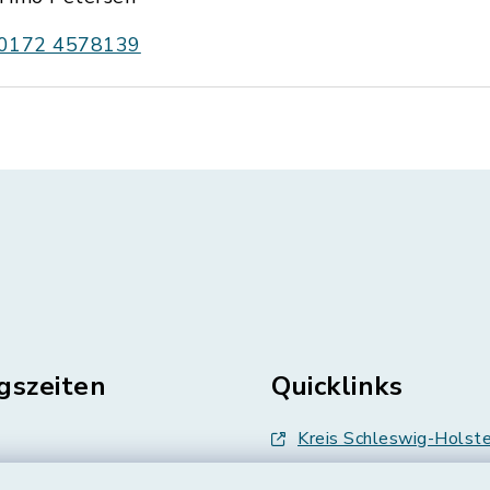
0172 4578139
gszeiten
Quicklinks
Kreis Schleswig-Holste
en
Abfallwirtschaft