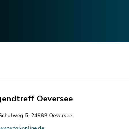
gendtreff Oeversee
Schulweg 5, 24988 Oeversee
www.toj-online.de