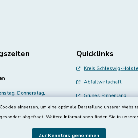
gszeiten
Quicklinks
Kreis Schleswig-Holste
en
Abfallwirtschaft
enstag, Donnerstag,
Grünes Binnenland
Cookies einsetzen, um eine optimale Darstellung unserer Website
Treenespiegel
00 Uhr
 gesondert abgefragt. Weitere Informationen finden Sie in unser
Schulverband Sieverst
zusätzlich:
00 Uhr
Zur Kenntnis genommen
ETS