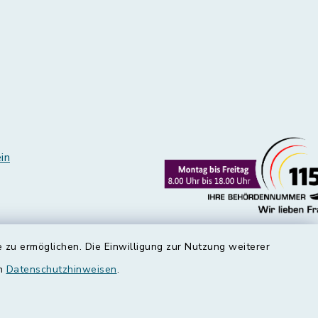
in
 zu ermöglichen. Die Einwilligung zur Nutzung weiterer
en
Datenschutzhinweisen
.
edt