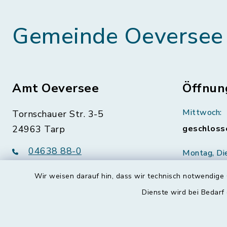
Gemeinde Oeversee
Amt Oeversee
Öffnun
Mittwoch:
Tornschauer Str. 3-5
24963 Tarp
geschloss
04638 88-0
Montag, Di
Freitag:
04638 88-11
Wir weisen darauf hin, dass wir technisch notwendige 
08:30-12:
info@amt-oeversee.de
Dienste wird bei Bedarf
Donnerstag 
15:00-18: