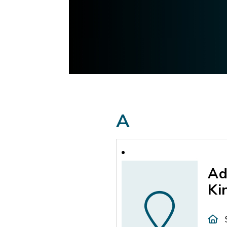
A
Ad
Ki