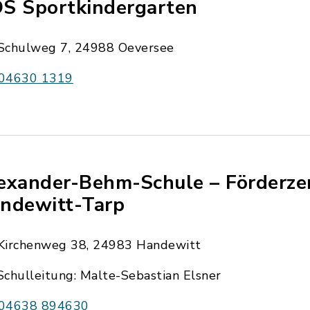
S Sportkindergarten
Schulweg 7, 24988 Oeversee
04630 1319
exander-Behm-Schule – Förderz
ndewitt-Tarp
Kirchenweg 38, 24983 Handewitt
Schulleitung: Malte-Sebastian Elsner
04638 894630