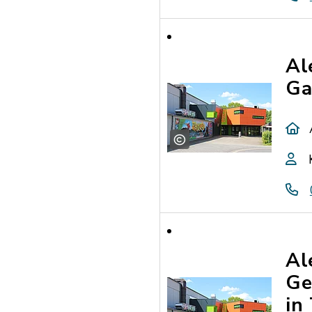
Al
Ga
Al
Ge
in