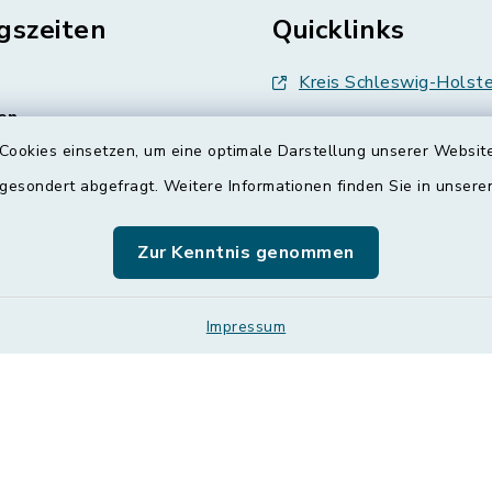
gszeiten
Quicklinks
Kreis Schleswig-Holste
en
Abfallwirtschaft
Cookies einsetzen, um eine optimale Darstellung unserer Website
enstag, Donnerstag,
Grünes Binnenland
 gesondert abgefragt. Weitere Informationen finden Sie in unser
Treenespiegel
00 Uhr
Zur Kenntnis genommen
Schulverband Sieverst
zusätzlich:
00 Uhr
ETS
Impressum
Impressum
Leichte Sprache
Sitemap
Co