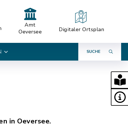
Amt
n
Digitaler Ortsplan
Oeversee
N
SUCHE
en in Oeversee.