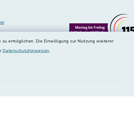
in
 zu ermöglichen. Die Einwilligung zur Nutzung weiterer
en
Datenschutzhinweisen
.
edt
okie-Einstellungen