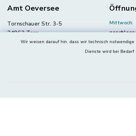
Amt Oeversee
Öffnun
Mittwoch:
Tornschauer Str. 3-5
24963 Tarp
geschloss
Wir weisen darauf hin, dass wir technisch notwendige 
04638 88-0
Montag, Di
Dienste wird bei Bedarf
Freitag:
04638 88-11
08:30-12:
info@amt-oeversee.de
Donnerstag 
15:00-18:
Kontakt
Barrierefreiheit
Datenschutz