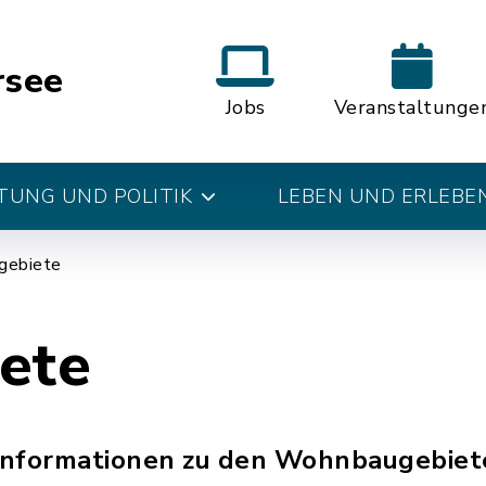
rsee
Jobs
Veranstaltunge
UNG UND POLITIK
LEBEN UND ERLEBE
gebiete
ete
 Informationen zu den Wohnbaugebiet