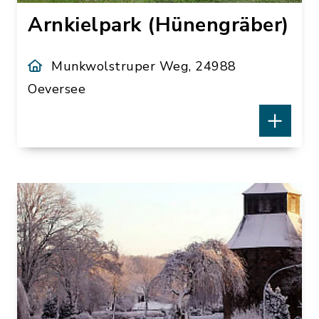
Arnkielpark (Hünengräber)
Munkwolstruper Weg, 24988
Oeversee
Archäologie erleben!
Vor über 5500 Jahren wurden bei
Munkwolstrup in der Jungsteinzeit (4200
– 1700 v. Chr.) sieben Großsteingräber
angelegt. An dieser Stelle befindet sich
heute der archäologisch-landeskundliche