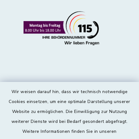
dem einzigen Weg für die Pilger aus
Nordeuropa zu den drei berühmten
Wallfahrtsorten Jerusalem, Rom und
Santiago (Grab des Apostels Jakobus) in
Spanien.
Die Kirche hatte zunächst eine
Balkendecke (Reste davon über dem
Südfenster neben der Kanzel und
gegenüber) und im Schiff auf jeder der
Wir weisen darauf hin, dass wir technisch notwendige
Seite drei hochgelegene
Kontakt
Cookies einsetzen, um eine optimale Darstellung unserer
Rundbogenfenster. Eines davon wurde bei
Website zu ermöglichen. Die Einwilligung zur Nutzung
Barrierefreiheit
der Renovierung im Jahre 1965
weiterer Dienste wird bei Bedarf gesondert abgefragt.
einschließlich des alten Holzrahmens in
Weitere Informationen finden Sie in unseren
Datenschutz