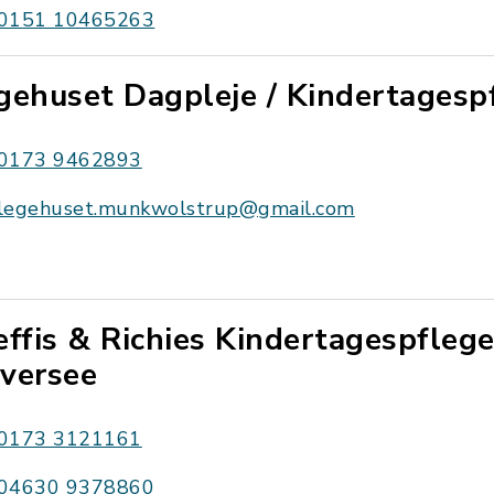
0151 10465263
gehuset Dagpleje / Kindertagesp
0173 9462893
legehuset.munkwolstrup@gmail.com
effis & Richies Kindertagespflege
versee
0173 3121161
04630 9378860