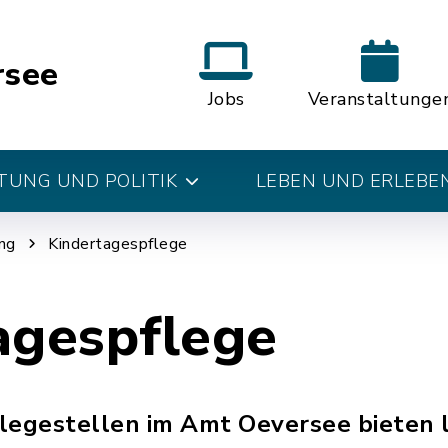
rsee
Jobs
Veranstaltunge
UNG UND POLITIK
LEBEN UND ERLEBE
ng
Kindertagespflege
agespflege
legestellen im Amt Oeversee bieten 