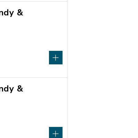
undy &
undy &