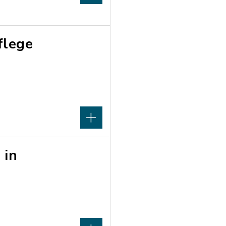
flege
 in