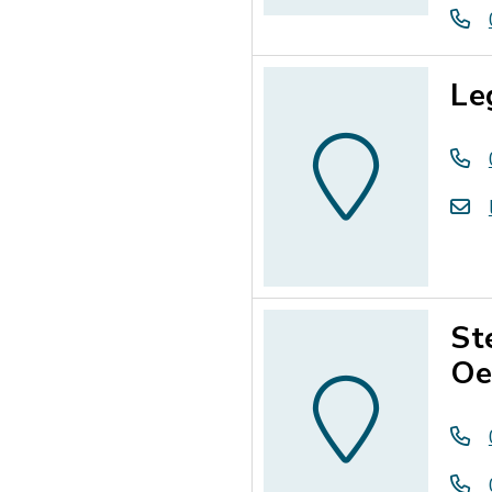
Le
St
Oe