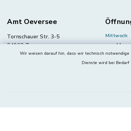
Amt Oeversee
Öffnun
Mittwoch:
Tornschauer Str. 3-5
24963 Tarp
geschloss
Wir weisen darauf hin, dass wir technisch notwendige 
04638 88-0
Montag, Di
Dienste wird bei Bedarf
Freitag:
04638 88-11
08:30-12:
info@amt-oeversee.de
Donnerstag 
15:00-18: