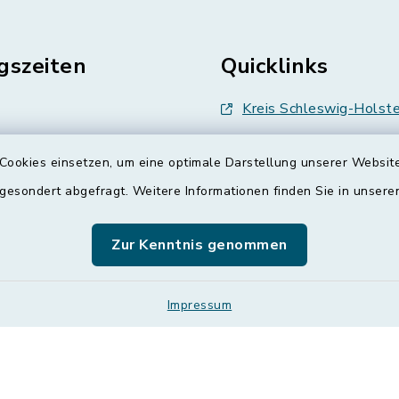
gszeiten
Quicklinks
Kreis Schleswig-Holste
en
Abfallwirtschaft
Cookies einsetzen, um eine optimale Darstellung unserer Website
enstag, Donnerstag,
Grünes Binnenland
 gesondert abgefragt. Weitere Informationen finden Sie in unser
Treenespiegel
00 Uhr
Zur Kenntnis genommen
Schulverband Sieverst
zusätzlich:
00 Uhr
ETS
Impressum