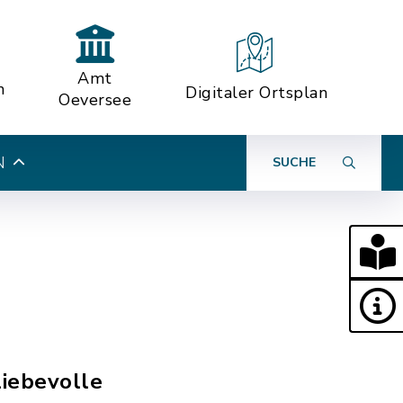
Amt
n
Digitaler Ortsplan
Oeversee
N
SUCHE
liebevolle