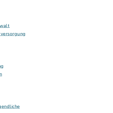
ewalt
rversorgung
ng
n
gendliche