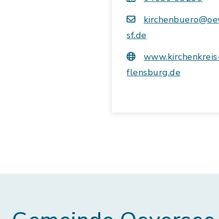
kirchenbuero@oev
sf.de
www.kirchenkreis
flensburg.de
Öffnungszeiten:
Montag und Donnersta