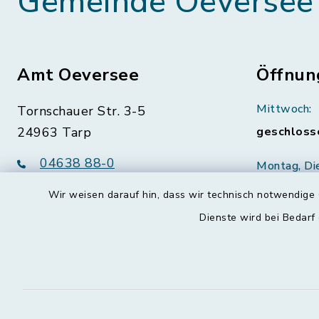
Gemeinde Oeversee
Amt Oeversee
Öffnun
Mittwoch:
Tornschauer Str. 3-5
24963 Tarp
geschloss
04638 88-0
Montag, Di
Freitag:
04638 88-11
Wir weisen darauf hin, dass wir technisch notwendige 
08:30-12:
info@amt-oeversee.de
Dienste wird bei Bedarf
Donnerstag 
15:00-18: