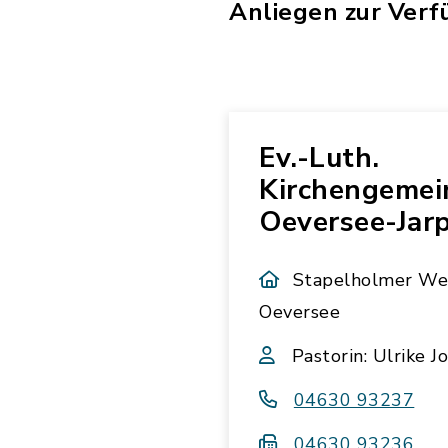
Anliegen zur Verfü
Ev.-Luth.
Kirchengemei
Oeversee-Jar
Stapelholmer We
Oeversee
Pastorin: Ulrike J
04630 93237
04630 93236