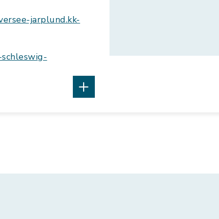
ersee-jarplund.kk-
-schleswig-
g 9.00h - 11.00h, Donnerstag 16.00h - 18.00h
In Karte anzeigen
Ro