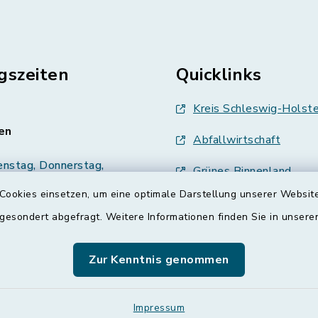
gszeiten
Quicklinks
Kreis Schleswig-Holste
en
Abfallwirtschaft
enstag, Donnerstag,
Grünes Binnenland
Cookies einsetzen, um eine optimale Darstellung unserer Website
Treenespiegel
00 Uhr
 gesondert abgefragt. Weitere Informationen finden Sie in unser
Schulverband Sieverst
zusätzlich:
Zur Kenntnis genommen
00 Uhr
ETS
Impressum