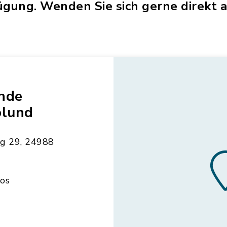
gung. Wenden Sie sich gerne direkt an
nde
plund
g 29, 24988
oos