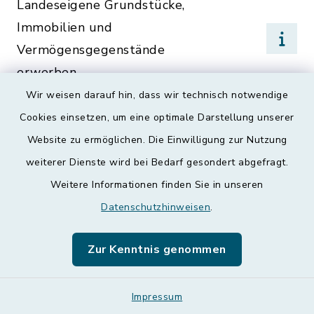
Landeseigene Grundstücke,
Immobilien und
Vermögensgegenstände
erwerben
Wir weisen darauf hin, dass wir technisch notwendige
Landschaftsplanung
Cookies einsetzen, um eine optimale Darstellung unserer
Website zu ermöglichen. Die Einwilligung zur Nutzung
Landwirtschaft: Wildschäden,
weiterer Dienste wird bei Bedarf gesondert abgefragt.
Jagdschäden
Weitere Informationen finden Sie in unseren
Datenschutzhinweisen
.
Lärmschutz
Zur Kenntnis genommen
Lärmschutz: Benutzung von
Geräten und Maschinen -
Impressum