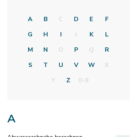
A
B
C
D
E
F
G
H
I
J
K
L
M
N
O
P
Q
R
S
T
U
V
W
X
Y
Z
0-9
A