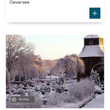
Oeversee
Archäologie erleben!
Vor über 5500 Jahren wurden bei
Munkwolstrup in der Jungsteinzeit (4200
– 1700 v. Chr.) sieben Großsteingräber
angelegt. An dieser Stelle befindet sich
heute der archäologisch-landeskundliche
Arnkiel-Park. Ein Infopavillon und
zahlreiche mehrsprachige Info-Tafeln
lassen hier die Geschichte der
Archiv
Grabstätten, ihrer Erbauer und späterer