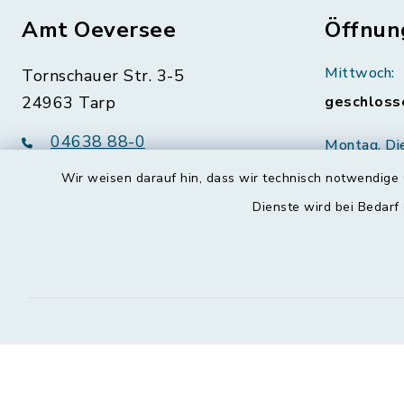
Amt Oeversee
Öffnun
Mittwoch:
Tornschauer Str. 3-5
24963 Tarp
geschloss
04638 88-0
Montag, Di
Freitag:
04638 88-11
Wir weisen darauf hin, dass wir technisch notwendige 
08:30-12:
info@amt-oeversee.de
Dienste wird bei Bedarf
Donnerstag 
15:00-18:
Kontakt
Barrierefreiheit
Datenschutz