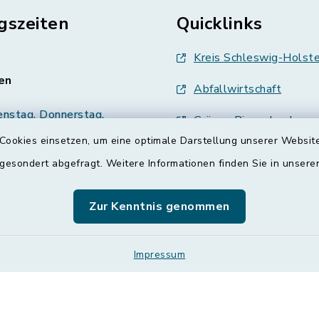
gszeiten
Quicklinks
Kreis Schleswig-Holste
en
Abfallwirtschaft
enstag, Donnerstag,
Grünes Binnenland
Cookies einsetzen, um eine optimale Darstellung unserer Website
Treenespiegel
00 Uhr
 gesondert abgefragt. Weitere Informationen finden Sie in unser
Schulverband Sieverst
zusätzlich:
Zur Kenntnis genommen
00 Uhr
ETS
Impressum
Impressum
Leichte Sprache
Sitemap
Co