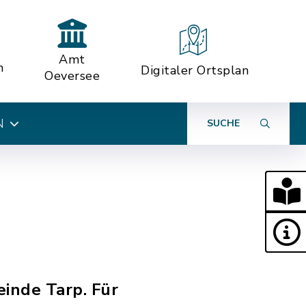
Amt
n
Digitaler Ortsplan
Oeversee
N
SUCHE
einde Tarp. Für