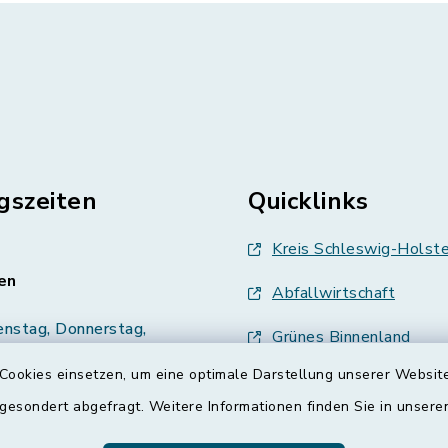
gszeiten
Quicklinks
Kreis Schleswig-Holste
en
Abfallwirtschaft
enstag, Donnerstag,
Grünes Binnenland
Cookies einsetzen, um eine optimale Darstellung unserer Website
Treenespiegel
00 Uhr
 gesondert abgefragt. Weitere Informationen finden Sie in unser
Schulverband Sieverst
zusätzlich: