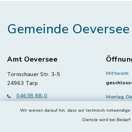
Gemeinde Oeversee
Amt Oeversee
Öffnun
Mittwoch:
Tornschauer Str. 3-5
24963 Tarp
geschloss
04638 88-0
Montag, Di
Freitag:
04638 88-11
Wir weisen darauf hin, dass wir technisch notwendige 
08:30-12:
info@amt-oeversee.de
Dienste wird bei Bedarf
Donnerstag 