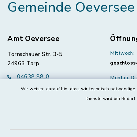
Gemeinde Oeversee
Amt Oeversee
Öffnun
Mittwoch:
Tornschauer Str. 3-5
24963 Tarp
geschloss
04638 88-0
Montag, Di
Freitag:
04638 88-11
Wir weisen darauf hin, dass wir technisch notwendige 
08:30-12:
info@amt-oeversee.de
Dienste wird bei Bedarf
Donnerstag 
15:00-18: