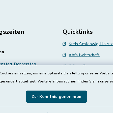
gszeiten
Quicklinks
Kreis Schleswig-Holste
en
Abfallwirtschaft
enstag, Donnerstag,
Grünes Binnenland
Cookies einsetzen, um eine optimale Darstellung unserer Website
Treenespiegel
00 Uhr
 gesondert abgefragt. Weitere Informationen finden Sie in unser
Schulverband Sieverst
zusätzlich:
Zur Kenntnis genommen
00 Uhr
ETS