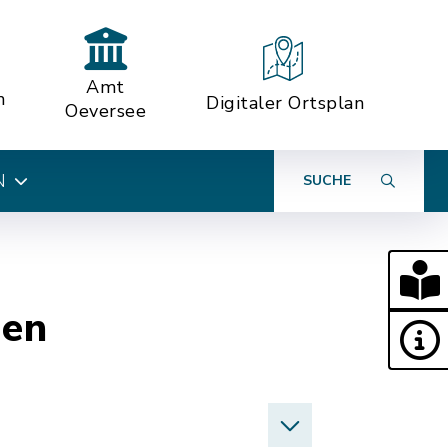
Amt
n
Digitaler Ortsplan
Oeversee
N
SUCHE
gen