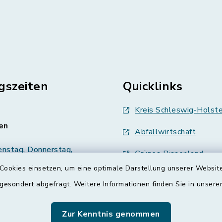
gszeiten
Quicklinks
Kreis Schleswig-Holste
en
Abfallwirtschaft
enstag, Donnerstag,
Grünes Binnenland
Cookies einsetzen, um eine optimale Darstellung unserer Website
Treenespiegel
00 Uhr
 gesondert abgefragt. Weitere Informationen finden Sie in unser
Schulverband Sieverst
zusätzlich:
Zur Kenntnis genommen
00 Uhr
ETS