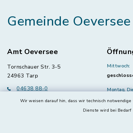
Gemeinde Oeversee
Amt Oeversee
Öffnun
Mittwoch:
Tornschauer Str. 3-5
24963 Tarp
geschloss
04638 88-0
Montag, Di
Freitag:
04638 88-11
Wir weisen darauf hin, dass wir technisch notwendige 
08:30-12:
info@amt-oeversee.de
Dienste wird bei Bedarf
Donnerstag 
15:00-18: