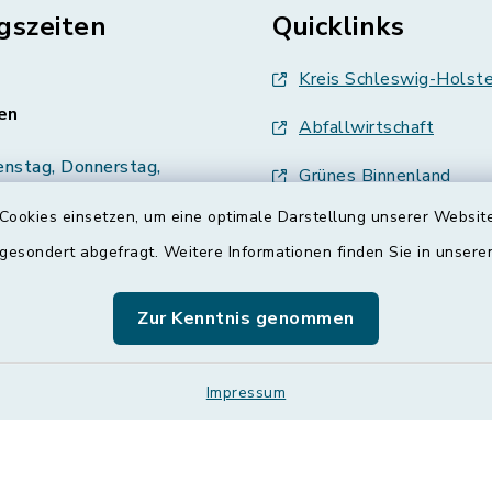
gszeiten
Quicklinks
Kreis Schleswig-Holste
en
Abfallwirtschaft
enstag, Donnerstag,
Grünes Binnenland
Cookies einsetzen, um eine optimale Darstellung unserer Website
Treenespiegel
00 Uhr
 gesondert abgefragt. Weitere Informationen finden Sie in unser
Schulverband Sieverst
zusätzlich:
00 Uhr
Zur Kenntnis genommen
ETS
Impressum
Impressum
Leichte Sprache
Sitemap
Co