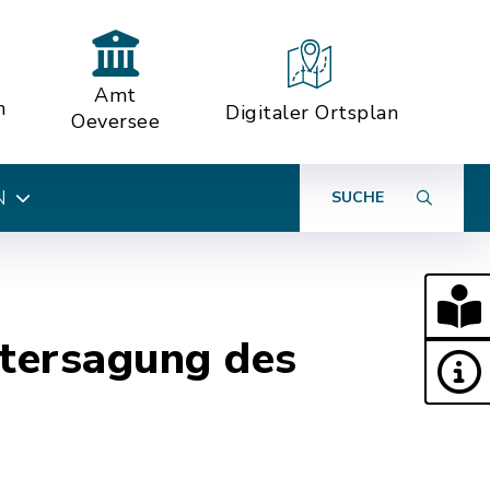
Amt
n
Digitaler Ortsplan
Oeversee
N
SUCHE
ntersagung des