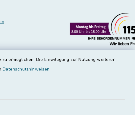
in
 zu ermöglichen. Die Einwilligung zur Nutzung weiterer
en
Datenschutzhinweisen
.
edt
okie-Einstellungen