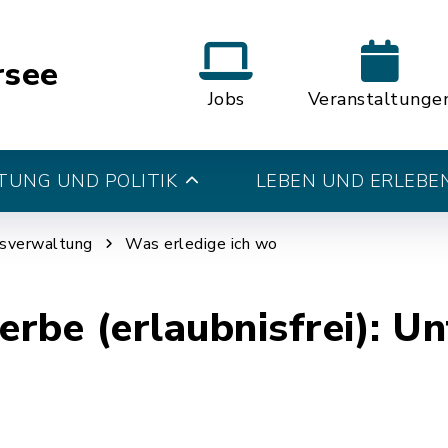
rsee
Jobs
Veranstaltunge
UNG UND POLITIK
LEBEN UND ERLEBE
tsverwaltung
Was erledige ich wo
rbe (erlaubnisfrei): U