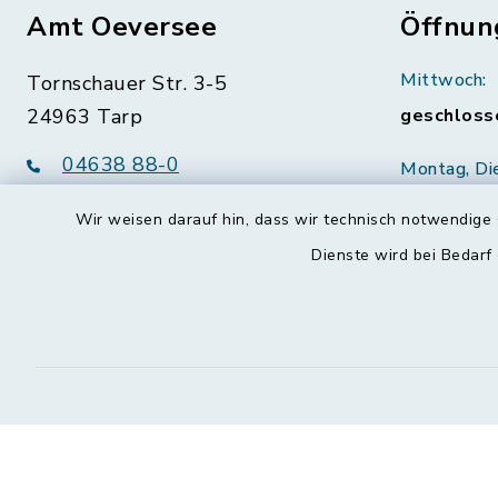
Amt Oeversee
Öffnun
Mittwoch:
Tornschauer Str. 3-5
24963 Tarp
geschloss
04638 88-0
Montag, Di
Freitag:
04638 88-11
Wir weisen darauf hin, dass wir technisch notwendige 
08:30-12:
info@amt-oeversee.de
Dienste wird bei Bedarf
Donnerstag 
15:00-18:
Kontakt
Barrierefreiheit
Datenschutz