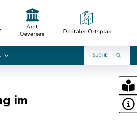
Amt
n
Digitaler Ortsplan
Oeversee
N
SUCHE
ng im