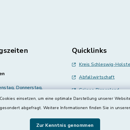
gszeiten
Quicklinks
Kreis Schleswig-Holste
en
Abfallwirtschaft
enstag, Donnerstag,
Grünes Binnenland
Cookies einsetzen, um eine optimale Darstellung unserer Website
Treenespiegel
00 Uhr
 gesondert abgefragt. Weitere Informationen finden Sie in unser
Schulverband Sieverst
zusätzlich:
Zur Kenntnis genommen
00 Uhr
ETS