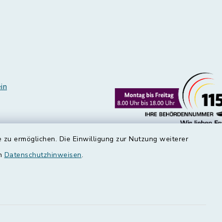
in
 zu ermöglichen. Die Einwilligung zur Nutzung weiterer
en
Datenschutzhinweisen
.
edt