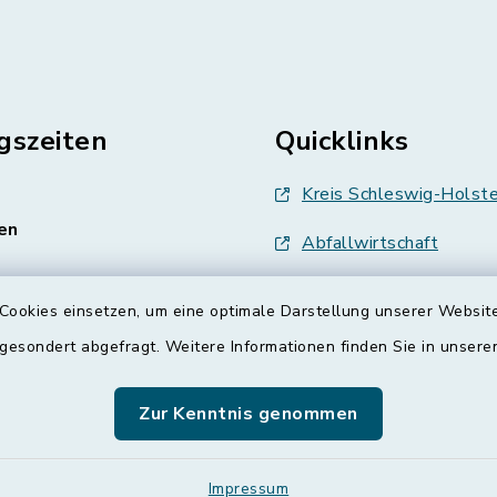
gszeiten
Quicklinks
Kreis Schleswig-Holste
en
Abfallwirtschaft
enstag, Donnerstag,
Grünes Binnenland
Cookies einsetzen, um eine optimale Darstellung unserer Website
Treenespiegel
00 Uhr
 gesondert abgefragt. Weitere Informationen finden Sie in unser
Schulverband Sieverst
zusätzlich:
Zur Kenntnis genommen
00 Uhr
ETS
Impressum