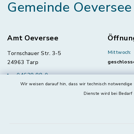
Gemeinde Oeversee
Amt Oeversee
Öffnun
Mittwoch:
Tornschauer Str. 3-5
24963 Tarp
geschloss
04638 88-0
Montag, Di
Freitag:
04638 88-11
Wir weisen darauf hin, dass wir technisch notwendige 
08:30-12:
info@amt-oeversee.de
Dienste wird bei Bedarf
Donnerstag 
15:00-18: