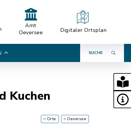
Amt
n
Digitaler Ortsplan
Oeversee
N
SUCHE
nd Kuchen
Orte
Oeversee