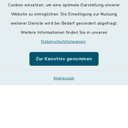
Kontakt
Cookies einsetzen, um eine optimale Darstellung unserer
Website zu ermöglichen. Die Einwilligung zur Nutzung
Barrierefreiheit
weiterer Dienste wird bei Bedarf gesondert abgefragt.
Weitere Informationen finden Sie in unseren
Datenschutz
Datenschutzhinweisen
.
Impressum
Zur Kenntnis genommen
Leichte Sprache
Impressum
Sitemap
Cookie-Einstellungen