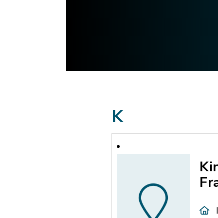
K
Ki
Fr