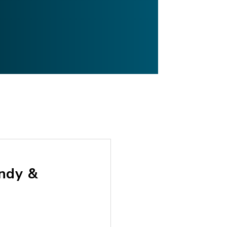
undy &