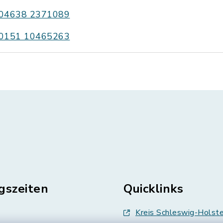
04638 2371089
0151 10465263
gszeiten
Quicklinks
Kreis Schleswig-Holste