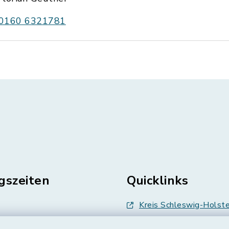
0160 6321781
gszeiten
Quicklinks
Kreis Schleswig-Holste
en
Abfallwirtschaft