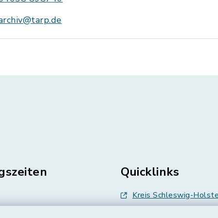
archiv@tarp.de
gszeiten
Quicklinks
Kreis Schleswig-Holste
en
Abfallwirtschaft