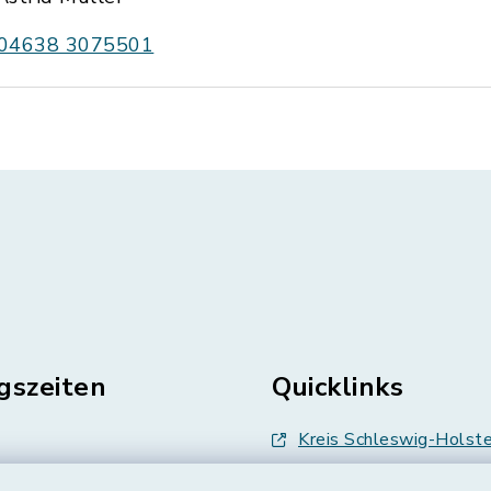
04638 3075501
gszeiten
Quicklinks
Kreis Schleswig-Holste
en
Abfallwirtschaft