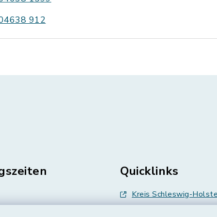
04638 912
gszeiten
Quicklinks
Kreis Schleswig-Holste
en
Abfallwirtschaft