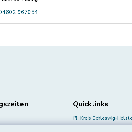
04602 967054
gszeiten
Quicklinks
Kreis Schleswig-Holste
en
Abfallwirtschaft